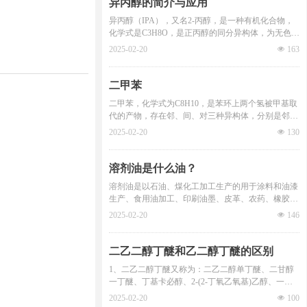
异丙醇的简介与应用
异丙醇（IPA），又名2-丙醇，是一种有机化合物，
化学式是C3H8O，是正丙醇的同分异构体，为无色透
明液体，有似乙醇和丙酮混合物的气味，可溶于水，
2025-02-20
넶
163
也可溶于醇、醚、苯、氯仿等多数有机溶剂。异丙醇
是重要的化工产品和原料，主要用于制药、化妆品、
塑料、香料、涂料等。
二甲苯
二甲苯，化学式为C8H10，是苯环上两个氢被甲基取
代的产物，存在邻、间、对三种异构体，分别是邻二
甲苯，（CAS号为95-47-6）、间二甲苯（CAS号为10
2025-02-20
넶
130
8-38-3)、对二甲苯，（CAS号为106-42-3）。在工业
上，二甲苯即指上述异构体的混合物。无色透明液
体。有芳香烃的特殊气味。系由45%～70%的间二甲
溶剂油是什么油？
苯、15%～25%的对二甲苯和10%～15%邻二甲苯三
溶剂油是以石油、煤化工加工生产的用于涂料和油漆
种异构体所组成的混合物，易流动，能与无水乙醇、
生产、食用油加工、印刷油墨、皮革、农药、橡胶、
乙醚和其他许多有机溶剂混溶。
化妆品生产的轻质油。溶剂品种非常繁多，约有400-
2025-02-20
넶
146
500种溶剂在市场上销售，其中溶剂油（烃类溶剂，
苯类化合物）占一半左右。溶剂油是无色透明易挥发
液体，无悬浮物、机械杂质及水不溶物 ，长期贮存
二乙二醇丁醚和乙二醇丁醚的区别
不变。
1、二乙二醇丁醚又称为：二乙二醇单丁醚、二甘醇
一丁醚、丁基卡必醇、2-(2-丁氧乙氧基)乙醇、一缩
二乙二醇单丁醚、二羟二乙丁醚、二乙二醇独丁醚，
2025-02-20
넶
100
也称为大防白水。为透明无色液体，能与水以任何比