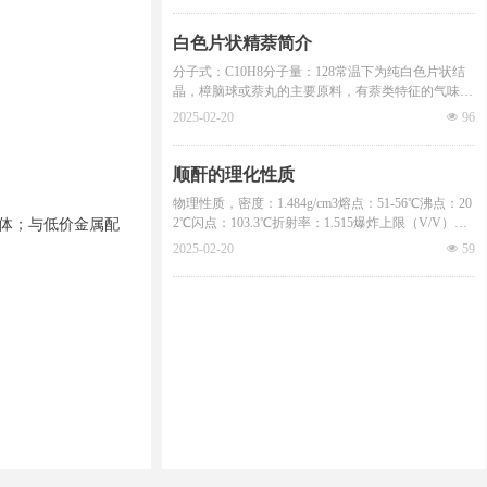
例混溶、溶于乙醇、乙醚、油类和许多其他有机溶
剂。2、乙二醇丁醚又称为：丁基溶纤剂、二醇醚E
白色片状精萘简介
B、乙二醇单丁醚、乙二醇一丁醚、丁氧基乙醇、2-
分子式：C10H8分子量：128常温下为纯白色片状结
正丁氧基乙醇，也称小防白水。为无色易燃液体，具
晶，樟脑球或萘丸的主要原料，有萘类特征的气味溶
有中等程度醚味。溶于20倍的水，溶于大多数有机溶
于醚、醇、氯仿等，常温下能升华，与空气混合能形
剂及矿物油。与石油烃具有高的稀释比。
2025-02-20
넶
96
成爆炸性混合物，属三级危险品，比重1.145，沸
点：218℃，熔点：80℃，爆炸极限0.9-5.19%。
顺酐的理化性质
物理性质，密度：1.484g/cm3熔点：51-56℃沸点：20
2℃闪点：103.3℃折射率：1.515爆炸上限（V/V）：
烯体；与低价金属配
7.1%爆炸下限（V/V）：1.4%外观：白色晶体溶解
2025-02-20
넶
59
性：溶于水、丙酮、苯、氯仿等多数有机溶剂 化学
性质，马来酸酐水解生成顺丁烯二酸（cis-HO2CCH=
CHCO2H）；1 : 1 醇解生成单酯cis-HO2CCH=CHCO
2CH3；用作狄尔斯-阿尔德反应中的亲双烯体；与低
价金属配位，配合物的例子如Pt(PPh3)2(MA)及Fe(C
O)4(MA)。