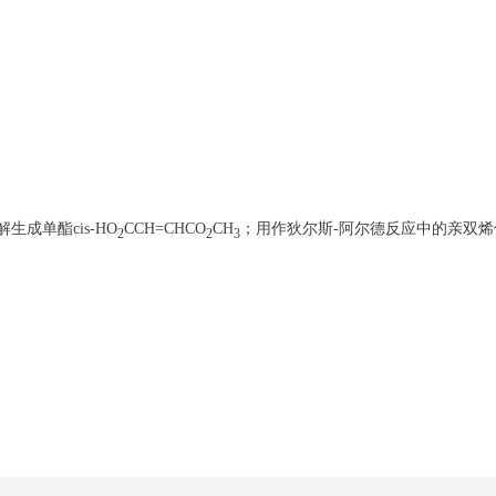
醇解生成单酯cis-HO
CCH=CHCO
CH
；用作狄尔斯-阿尔德反应中的亲双
2
2
3