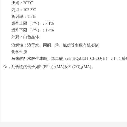
沸点：202℃
闪点：103.3℃
折射率：1.515
爆炸上限（
V
/
V
）：7.1%
爆炸下限（
V
/
V
）：1.4%
外观：白色晶体
溶解性：溶于水、丙酮、苯、氯仿等多数有机溶剂
化学性质
马来酸酐水解生成顺丁烯二酸（cis-HO
CCH=CHCO
H）；1 : 1 
2
2
位，配合物的例子如Pt(PPh
)
(MA)及Fe(CO)
(MA)。
3
2
4